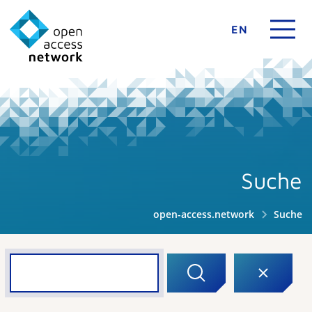
EN
Suche
open-access.network
Suche