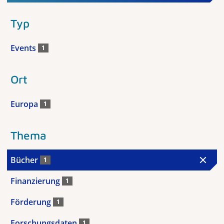
Typ
Events
1
Ort
Europa
1
Thema
Bücher
1
Finanzierung
1
Förderung
1
Forschungsdaten
1