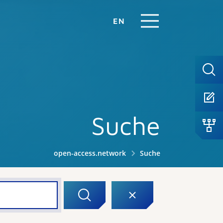
EN
Suche
open-access.network
Suche