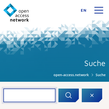
EN
Suche
open-access.network
Suche