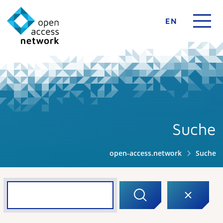
EN
Suche
open-access.network
Suche