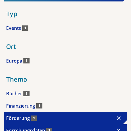
Typ
Events
1
Ort
Europa
1
Thema
Bücher
1
Finanzierung
1
Förderung
1
Forschungsdaten
1