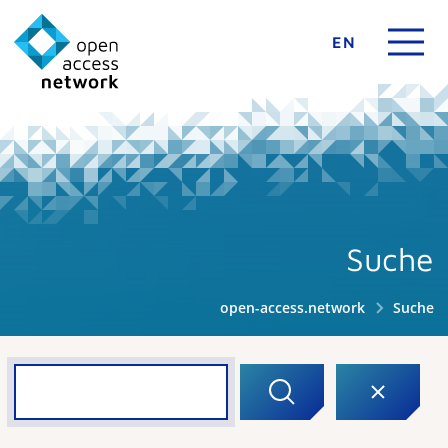
EN
Suche
open-access.network
Suche