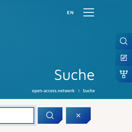
EN
Suche
open-access.network
Suche