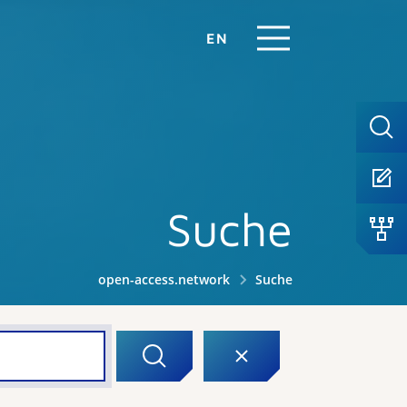
EN
Suche
open-access.network
Suche