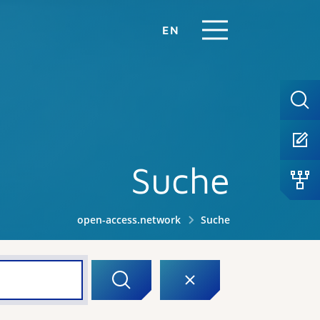
EN
Suche
open-access.network
Suche