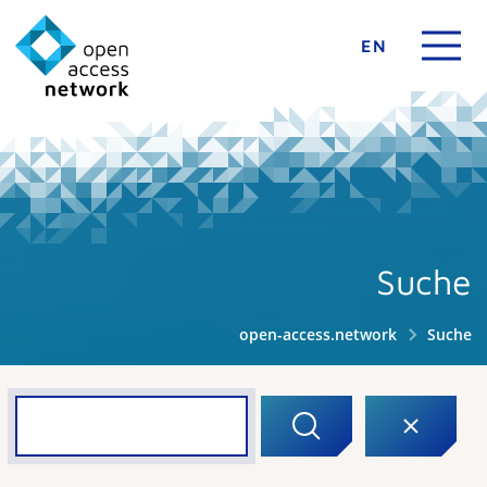
EN
Suche
open-access.network
Suche