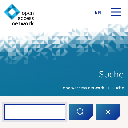
EN
Suche
open-access.network
Suche