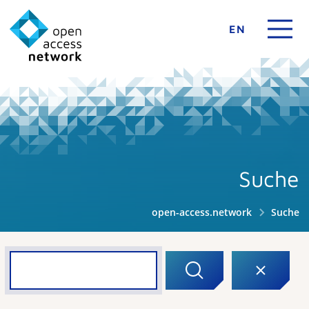
EN
Suche
open-access.network
Suche