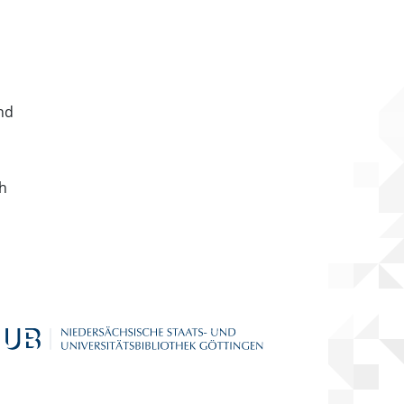
nd
ch