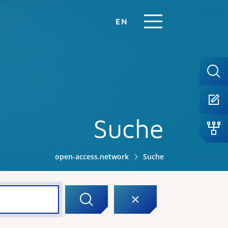
EN
Suche
open-access.network
Suche