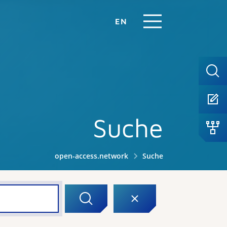
EN
Suche
open-access.network
Suche