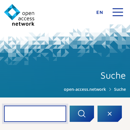
EN
Suche
open-access.network
Suche