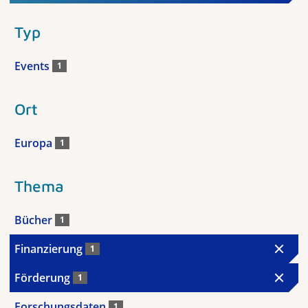
Typ
Events
1
Ort
Europa
1
Thema
Bücher
1
Finanzierung
1
Förderung
1
Forschungsdaten
1