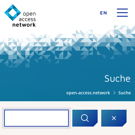
EN
Suche
open-access.network
Suche