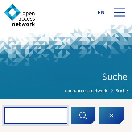
EN
Suche
open-access.network
Suche