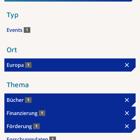
Typ
Events
1
Ort
Europa
1
Thema
Bücher
1
Finanzierung
1
Förderung
1
Forschungsdaten
1