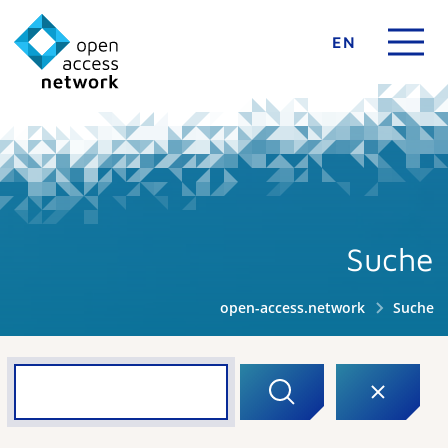
EN
Suche
open-access.network
Suche