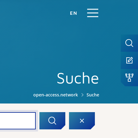
EN
Suche
open-access.network
Suche