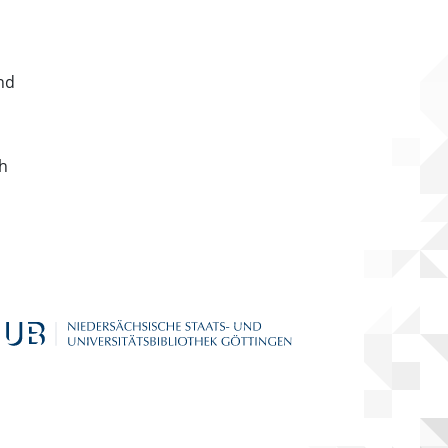
nd
ch