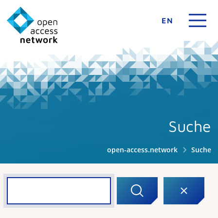
EN
Suche
open-access.network
Suche