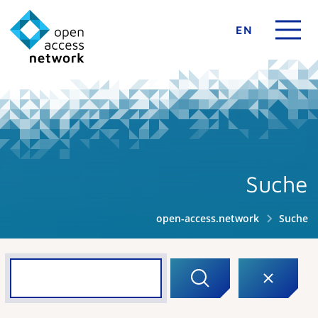
EN
Suche
open-access.network
Suche