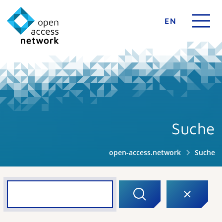
EN
Suche
open-access.network
Suche