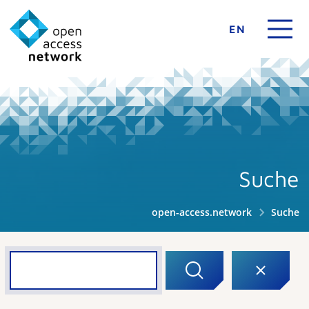
EN
Suche
open-access.network
Suche