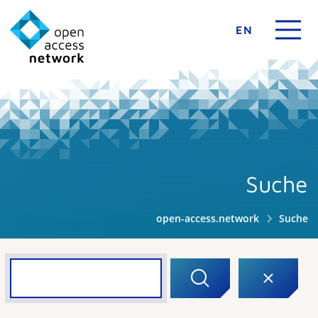
EN
Suche
open-access.network
Suche