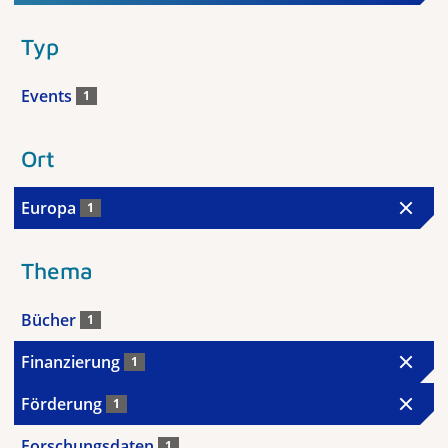
Typ
Events
1
Ort
Europa
1
Thema
Bücher
1
Finanzierung
1
Förderung
1
Forschungsdaten
1