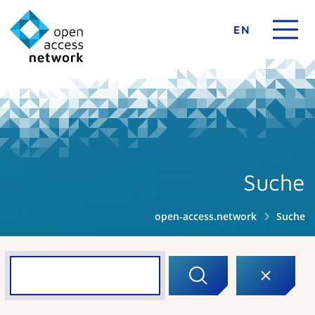
EN
Suche
open-access.network
Suche