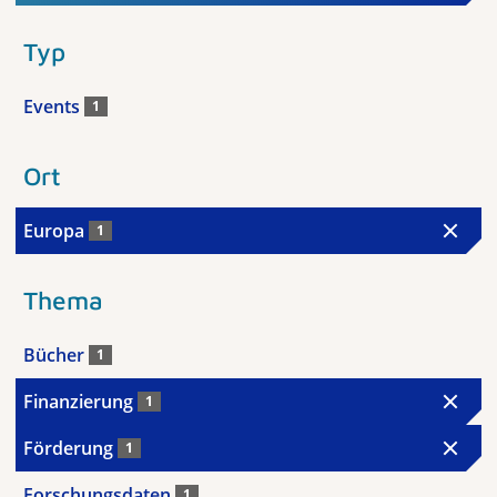
Typ
Events
1
Ort
Europa
1
Thema
Bücher
1
Finanzierung
1
Förderung
1
Forschungsdaten
1