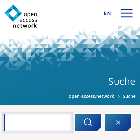
EN
Suche
open-access.network
Suche