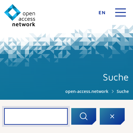
EN
Suche
open-access.network
Suche