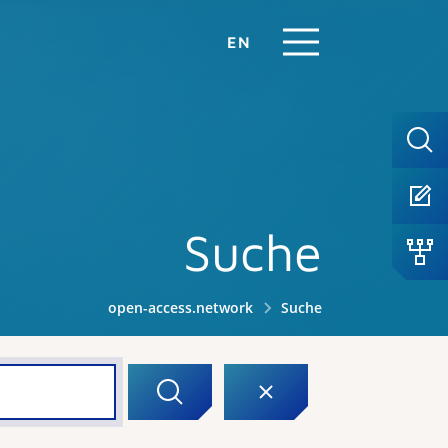
EN
Suche
open-access.network
Suche