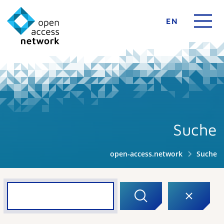
EN
Suche
open-access.network
Suche