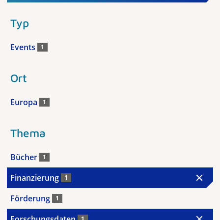
Typ
Events
1
Ort
Europa
1
Thema
Bücher
1
Finanzierung
1
Förderung
1
Forschungsdaten
1