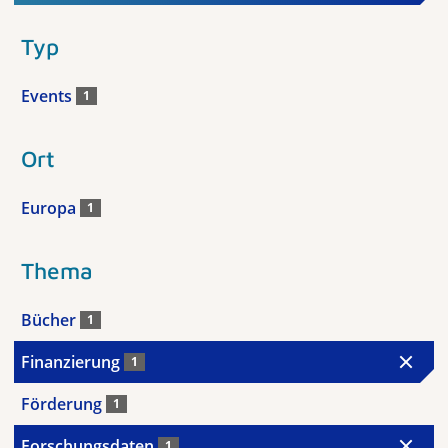
Typ
Events
1
Ort
Europa
1
Thema
Bücher
1
Finanzierung
1
Förderung
1
Forschungsdaten
1