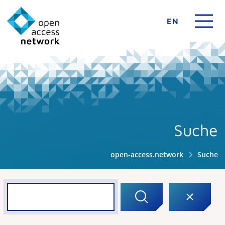
EN
Suche
open-access.network
Suche