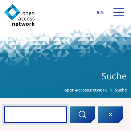
EN
Suche
open-access.network
Suche