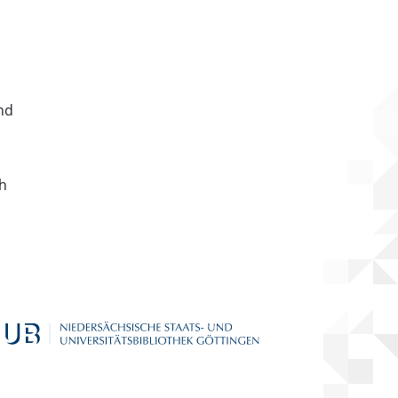
nd
ch