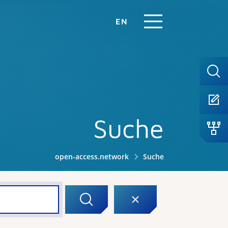
EN
Suche
open-access.network
Suche