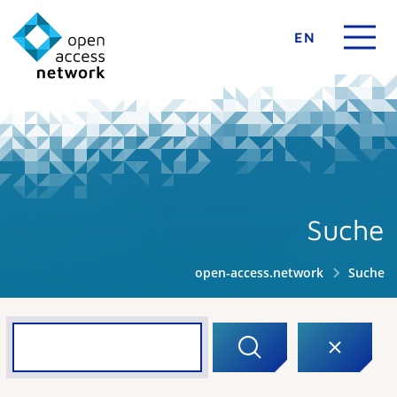
EN
Suche
open-access.network
Suche