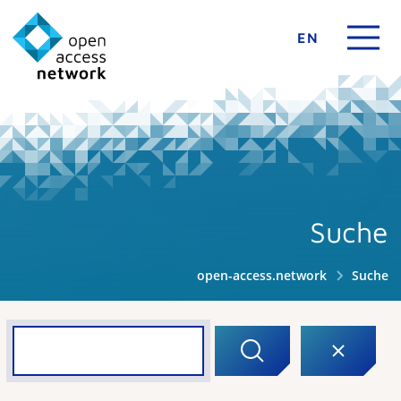
EN
Suche
open-access.network
Suche