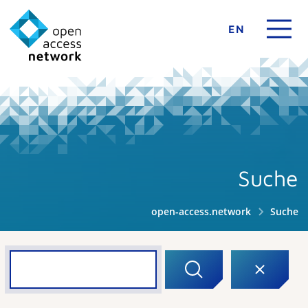
EN
Suche
open-access.network
Suche