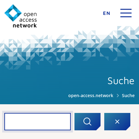
EN
Suche
open-access.network
Suche