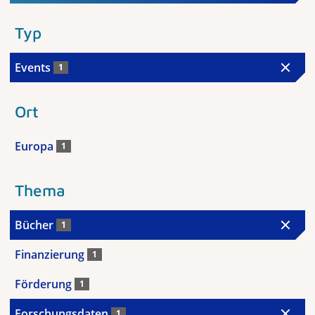
Typ
Events
1
Ort
Europa
1
Thema
Bücher
1
Finanzierung
1
Förderung
1
Forschungsdaten
1