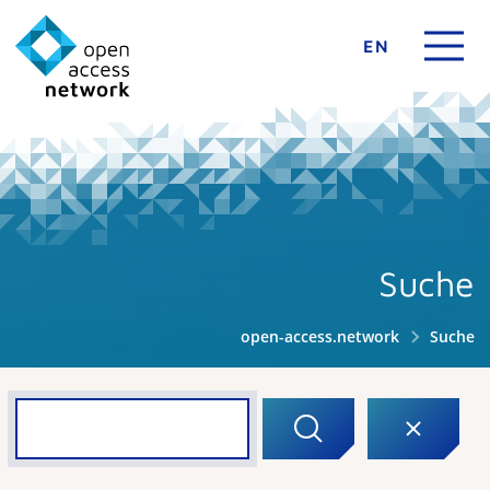
EN
Suche
open-access.network
Suche