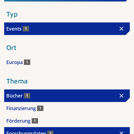
Typ
Events
1
Ort
Europa
1
Thema
Bücher
1
Finanzierung
1
Förderung
1
Forschungsdaten
1