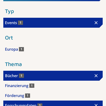
Typ
Events
1
Ort
Europa
1
Thema
Bücher
1
Finanzierung
1
Förderung
1
Forschungsdaten
1