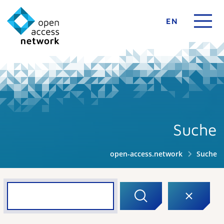
EN
Suche
open-access.network
Suche