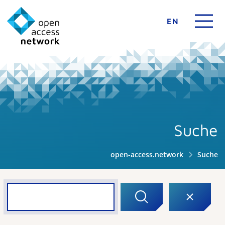
EN
Suche
open-access.network
Suche