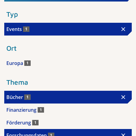
Typ
Events
1
Ort
Europa
1
Thema
Bücher
1
Finanzierung
1
Förderung
1
Forschungsdaten
1