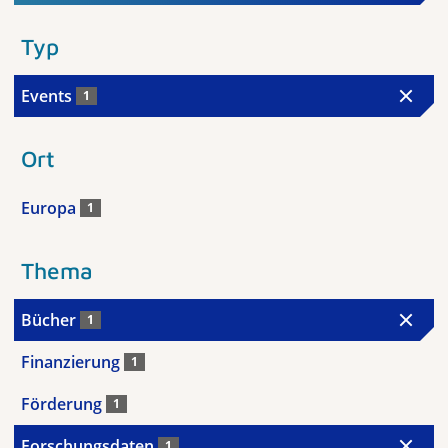
Typ
Events
1
Ort
Europa
1
Thema
Bücher
1
Finanzierung
1
Förderung
1
Forschungsdaten
1