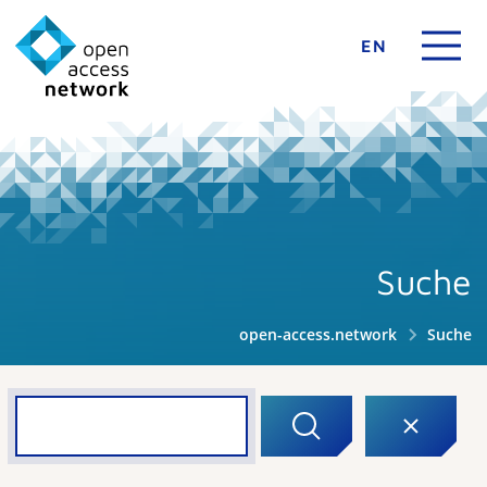
EN
Suche
open-access.network
Suche