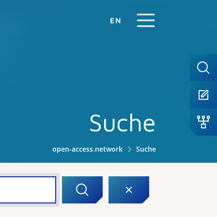
EN
Suche
open-access.network
Suche