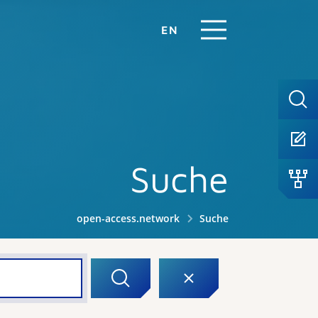
EN
Suche
open-access.network
Suche