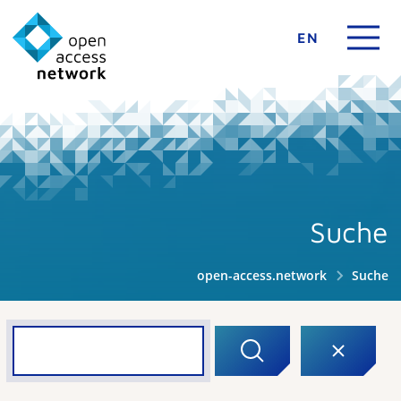
EN
Suche
open-access.network
Suche