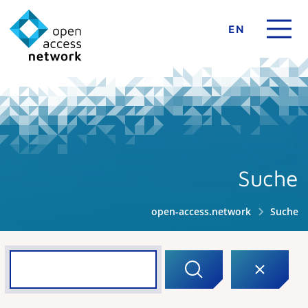
EN
Suche
open-access.network
Suche