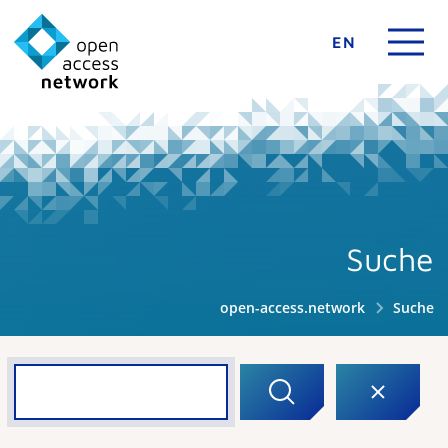
EN
Suche
open-access.network
Suche