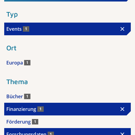
Typ
Events
1
Ort
Europa
1
Thema
Bücher
1
Finanzierung
1
Förderung
1
Forschungsdaten
1