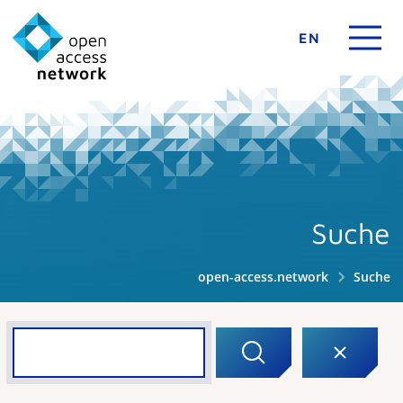
EN
Suche
open-access.network
Suche