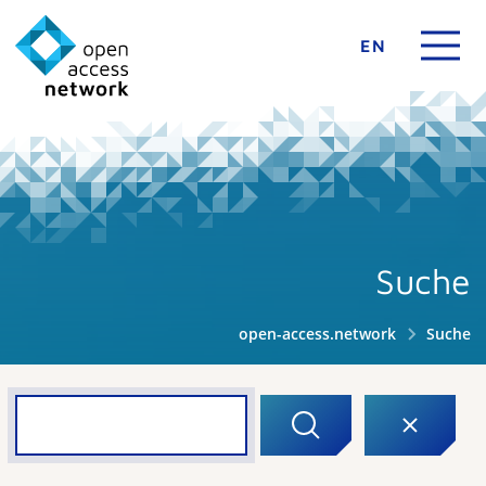
EN
Suche
open-access.network
Suche