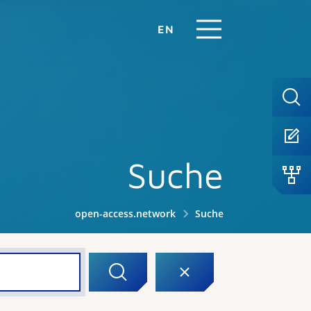
EN
Suche
open-access.network
Suche