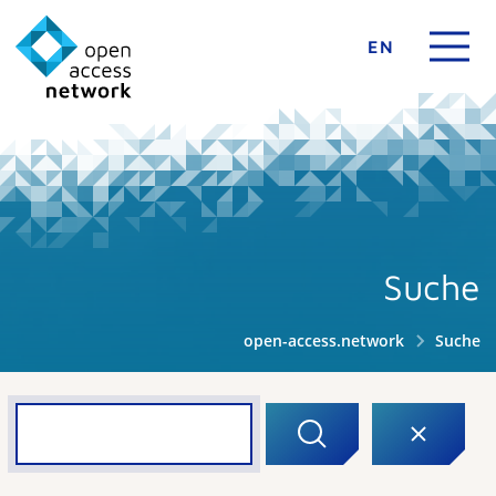
EN
Suche
open-access.network
Suche