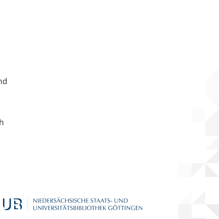
nd
ch