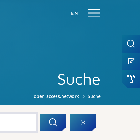
EN
Suche
open-access.network
Suche