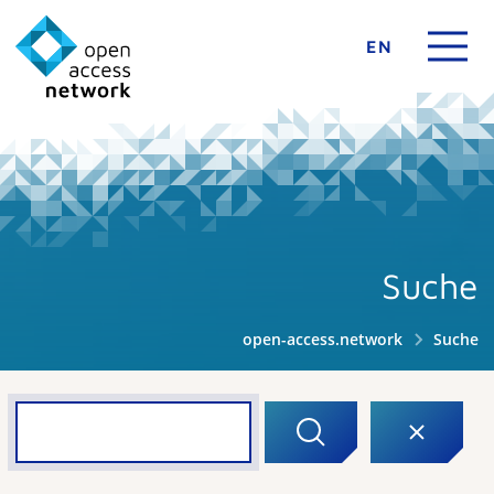
EN
Suche
open-access.network
Suche